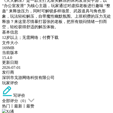
《天天解压》是一款主打无厘头解压的休闲发泄类手游，以
“办公室发泄” 为核心主题，玩家通过对虚拟老板进行趣味 “整
蛊” 来释放压力，同时可解锁多样场景、武器道具与角色形
象，玩法轻松解压，自带魔性幽默氛围。上班积攒的压力无处
释放？来这里尽情暴打嚣张的老板，把所有烦闷情绪一扫而
空，轻松获得舒适的解压体验。
基本信息
12岁以上；无需网络；付费下载
文件大小
169MB
当前版本
15.4.0
更新日期
2026-07-01
发行商
深圳市戈游网络科技有限公司
玩家评价
写评价
全部评分（
0
）
热门
丨
最新
丨
最赞