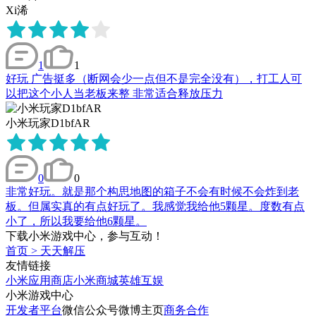
Xi浠
1
1
好玩 广告挺多（断网会少一点但不是完全没有），打工人可
以把这个小人当老板来整 非常适合释放压力
小米玩家D1bfAR
0
0
非常好玩。就是那个构思地图的箱子不会有时候不会炸到老
板。但属实真的有点好玩了。我感觉我给他5颗星。度数有点
小了，所以我要给他6颗星。
下载小米游戏中心，参与互动！
首页
>
天天解压
友情链接
小米应用商店
小米商城
英雄互娱
小米游戏中心
开发者平台
微信公众号
微博主页
商务合作