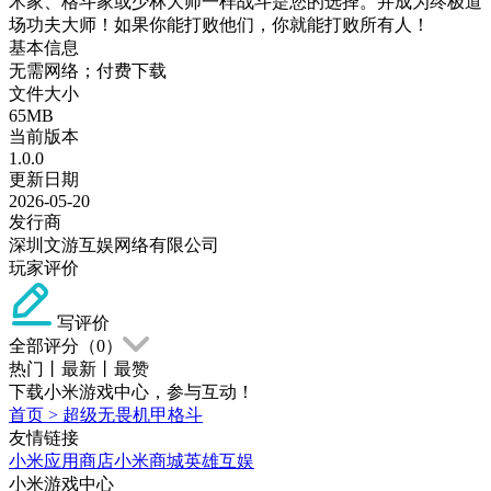
术家、格斗家或少林大师一样战斗是您的选择。并成为终极道
场功夫大师！如果你能打败他们，你就能打败所有人！
基本信息
无需网络；付费下载
文件大小
65MB
当前版本
1.0.0
更新日期
2026-05-20
发行商
深圳文游互娱网络有限公司
玩家评价
写评价
全部评分（
0
）
热门
丨
最新
丨
最赞
下载小米游戏中心，参与互动！
首页
>
超级无畏机甲格斗
友情链接
小米应用商店
小米商城
英雄互娱
小米游戏中心