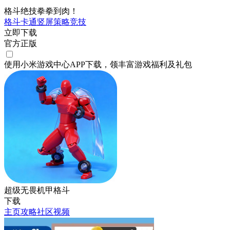
格斗绝技拳拳到肉！
格斗
卡通
竖屏
策略
竞技
立即下载
官方正版
使用小米游戏中心APP
下载
，领丰富游戏
福利
及
礼包
超级无畏机甲格斗
下载
主页
攻略
社区
视频