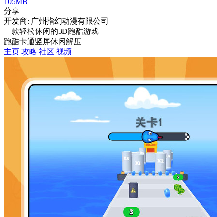
105MB
分享
开发商: 广州指幻动漫有限公司
一款轻松休闲的3D跑酷游戏
跑酷
卡通
竖屏
休闲
解压
主页
攻略
社区
视频