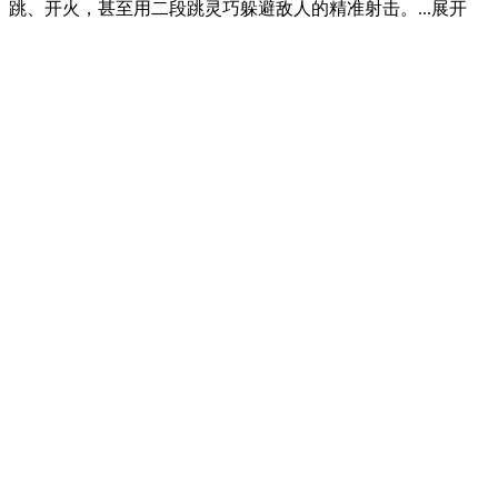
跳、开火，甚至用二段跳灵巧躲避敌人的精准射击。...
展开