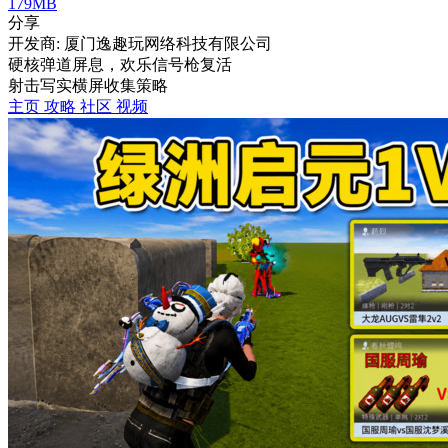
179MB
分享
开发商: 厦门逸趣玩网络科技有限公司
硬核弹道屏息，欢乐信号枪复活
射击
写实
横屏
收集
策略
主页
攻略
社区
视频