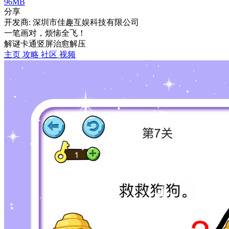
96MB
分享
开发商: 深圳市佳趣互娱科技有限公司
一笔画对，烦恼全飞！
解谜
卡通
竖屏
治愈
解压
主页
攻略
社区
视频