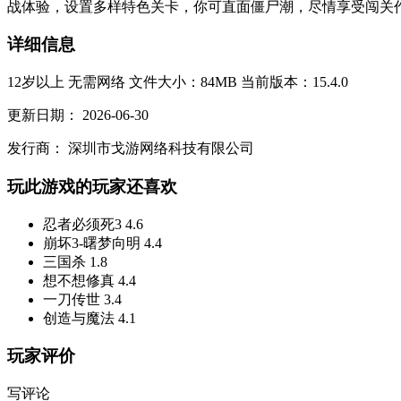
战体验，设置多样特色关卡，你可直面僵尸潮，尽情享受闯关作战
详细信息
12岁以上
无需网络
文件大小：84MB
当前版本：15.4.0
更新日期：
2026-06-30
发行商：
深圳市戈游网络科技有限公司
玩此游戏的玩家还喜欢
忍者必须死3
4.6
崩坏3-曙梦向明
4.4
三国杀
1.8
想不想修真
4.4
一刀传世
3.4
创造与魔法
4.1
玩家评价
写评论