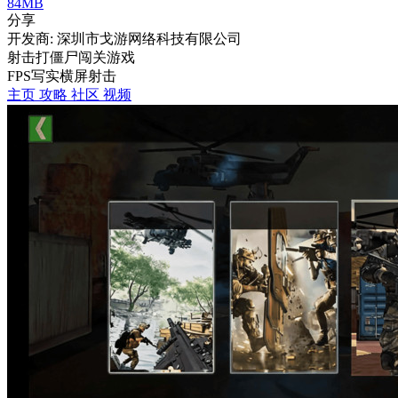
84MB
分享
开发商: 深圳市戈游网络科技有限公司
射击打僵尸闯关游戏
FPS
写实
横屏
射击
主页
攻略
社区
视频