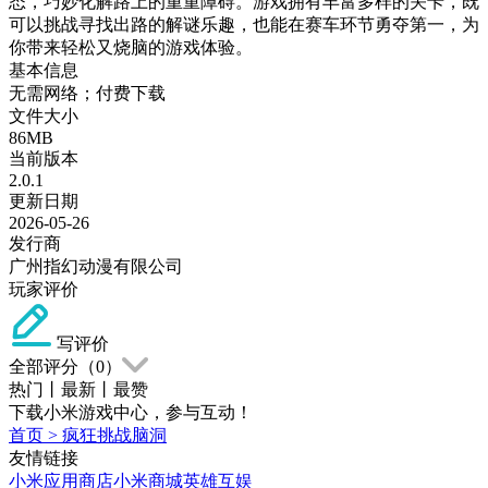
态，巧妙化解路上的重重障碍。游戏拥有丰富多样的关卡，既
可以挑战寻找出路的解谜乐趣，也能在赛车环节勇夺第一，为
你带来轻松又烧脑的游戏体验。
基本信息
无需网络；付费下载
文件大小
86MB
当前版本
2.0.1
更新日期
2026-05-26
发行商
广州指幻动漫有限公司
玩家评价
写评价
全部评分（
0
）
热门
丨
最新
丨
最赞
下载小米游戏中心，参与互动！
首页
>
疯狂挑战脑洞
友情链接
小米应用商店
小米商城
英雄互娱