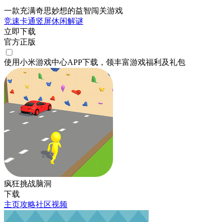
一款充满奇思妙想的益智闯关游戏
竞速
卡通
竖屏
休闲
解谜
立即下载
官方正版
使用小米游戏中心APP
下载
，领丰富游戏
福利
及
礼包
疯狂挑战脑洞
下载
主页
攻略
社区
视频