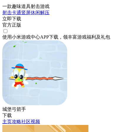
一款趣味道具射击游戏
射击
卡通
竖屏
休闲
解压
立即下载
官方正版
使用小米游戏中心APP
下载
，领丰富游戏
福利
及
礼包
城堡弓箭手
下载
主页
攻略
社区
视频