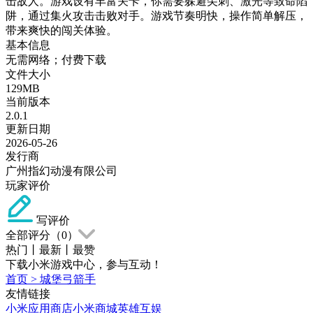
击敌人。游戏设有丰富关卡，你需要躲避尖刺、激光等致命陷
阱，通过集火攻击击败对手。游戏节奏明快，操作简单解压，
带来爽快的闯关体验。
基本信息
无需网络；付费下载
文件大小
129MB
当前版本
2.0.1
更新日期
2026-05-26
发行商
广州指幻动漫有限公司
玩家评价
写评价
全部评分（
0
）
热门
丨
最新
丨
最赞
下载小米游戏中心，参与互动！
首页
>
城堡弓箭手
友情链接
小米应用商店
小米商城
英雄互娱