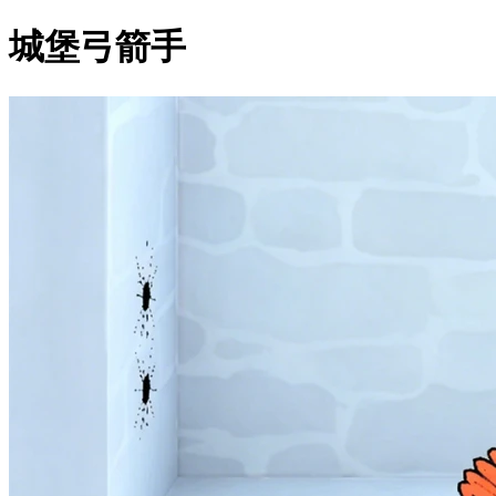
城堡弓箭手