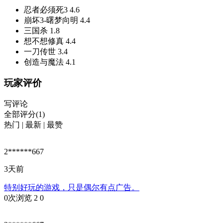
忍者必须死3
4.6
崩坏3-曙梦向明
4.4
三国杀
1.8
想不想修真
4.4
一刀传世
3.4
创造与魔法
4.1
玩家评价
写评论
全部评分(1)
热门
|
最新
|
最赞
2******667
3天前
特别好玩的游戏，只是偶尔有点广告。
0次浏览
2
0