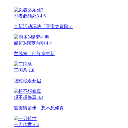
忍者必须死3
4.6
全新活动玩法「寻宝大冒险」
崩坏3-曙梦向明
4.4
主线第二部终章更新
三国杀
1.8
限时秒杀开启
想不想修真
4.4
道友请留步，想不想修真
一刀传世
3.4