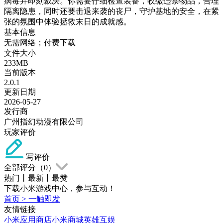
病毒并即刻裁决。你需要仔细检查装备，收缴违禁物品，合理
隔离隐患，同时还要击退来袭的丧尸，守护基地的安全，在紧
张的氛围中体验拯救末日的成就感。
基本信息
无需网络；付费下载
文件大小
233MB
当前版本
2.0.1
更新日期
2026-05-27
发行商
广州指幻动漫有限公司
玩家评价
写评价
全部评分（
0
）
热门
丨
最新
丨
最赞
下载小米游戏中心，参与互动！
首页
>
一触即发
友情链接
小米应用商店
小米商城
英雄互娱