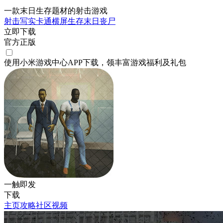
一款末日生存题材的射击游戏
射击
写实
卡通
横屏
生存
末日
丧尸
立即下载
官方正版
使用小米游戏中心APP
下载
，领丰富游戏
福利
及
礼包
一触即发
下载
主页
攻略
社区
视频