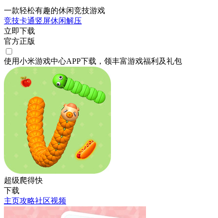
一款轻松有趣的休闲竞技游戏
竞技
卡通
竖屏
休闲
解压
立即下载
官方正版
使用小米游戏中心APP
下载
，领丰富游戏
福利
及
礼包
超级爬得快
下载
主页
攻略
社区
视频