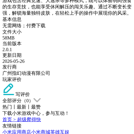
游戏包含经典竞速、大逃杀等多种模式，既可以体验弱肉强食
的生存竞技，也能享受休闲解压的闯关乐趣。通过不断变长变
强，解锁海量独特皮肤，在轻松上手的操作中展现你的风采。
基本信息
无需网络；付费下载
文件大小
58MB
当前版本
2.0.1
更新日期
2026-05-26
发行商
广州指幻动漫有限公司
玩家评价
写评价
全部评分（
0
）
热门
丨
最新
丨
最赞
下载小米游戏中心，参与互动！
首页
>
超级爬得快
友情链接
小米应用商店
小米商城
英雄互娱