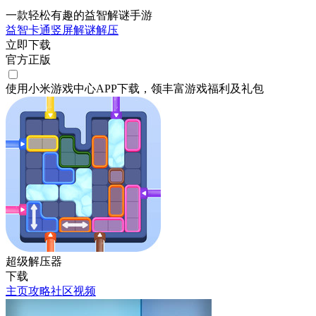
一款轻松有趣的益智解谜手游
益智
卡通
竖屏
解谜
解压
立即下载
官方正版
使用小米游戏中心APP
下载
，领丰富游戏
福利
及
礼包
超级解压器
下载
主页
攻略
社区
视频