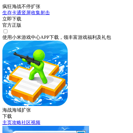
疯狂海战不停扩张
生存
卡通
竖屏
收集
射击
立即下载
官方正版
使用小米游戏中心APP
下载
，领丰富游戏
福利
及
礼包
海战海域扩张
下载
主页
攻略
社区
视频