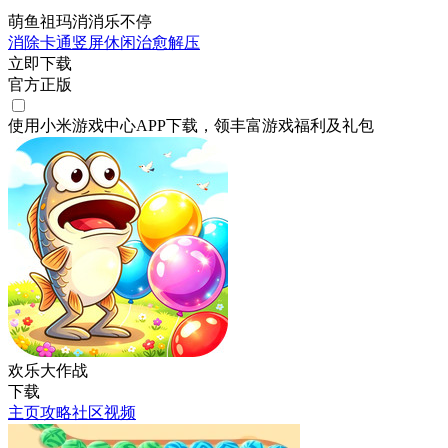
萌鱼祖玛消消乐不停
消除
卡通
竖屏
休闲
治愈
解压
立即下载
官方正版
使用小米游戏中心APP
下载
，领丰富游戏
福利
及
礼包
欢乐大作战
下载
主页
攻略
社区
视频