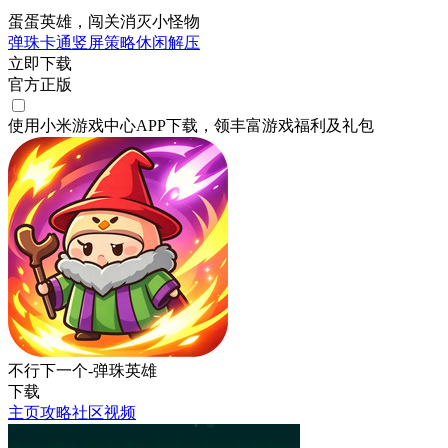
蛋蛋英雄，闯关消灭小怪物
弹珠
卡通
竖屏
策略
休闲
解压
立即下载
官方正版
使用小米游戏中心APP
下载
，领丰富游戏
福利
及
礼包
不行下一个-弹珠英雄
下载
主页
攻略
社区
视频