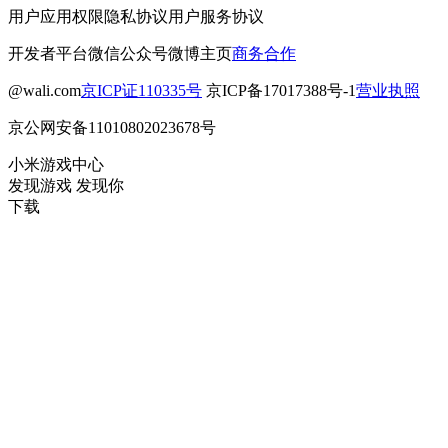
用户应用权限
隐私协议
用户服务协议
开发者平台
微信公众号
微博主页
商务合作
@wali.com
京ICP证110335号
京ICP备17017388号-1
营业执照
京公网安备11010802023678号
小米游戏中心
发现游戏 发现你
下载