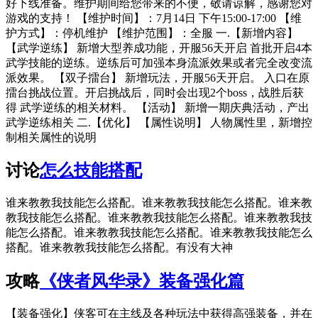
好下线准备。维护期间给您带来的不便，敬请谅解，感谢您对
游戏的支持！ 【维护时间】：7月14日 下午15:00-17:00 【维
护方式】：停机维护 【维护范围】：全服 一.【新增内容】
【武学逆练】 新增大型养成功能，开服56天开启 首批开启4本
武学技能的逆练。逆练后可加强本身流派效果或者完全改变流
派效果。 【双子擂台】 新增玩法，开服56天开启。 入口在原
擂台挑战位置。开启挑战后，同时会出现2个boss，战胜后获
得 武学逆练的相关材料。 【活动】 新增一期庆典活动，产出
武学逆练相关 二.【优化】 【属性说明】 人物属性里，新增控
制相关属性的说明
讨论
怎么技能搭配
谁来教教我技能怎么搭配。谁来教教我技能怎么搭配。谁来教
教我技能怎么搭配。谁来教教我技能怎么搭配。谁来教教我技
能怎么搭配。谁来教教我技能怎么搭配。谁来教教我技能怎么
搭配。谁来教教我技能怎么搭配。有没有大神
攻略
《侠者风华录》装备强化篇
【装备强化】侠客可在主线及各种玩法中获得高强装备，并在