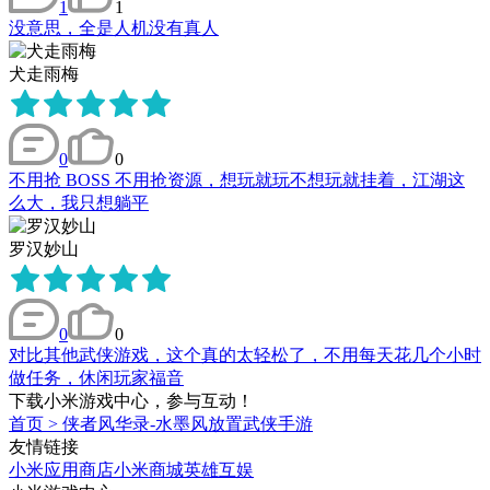
1
1
没意思，全是人机没有真人
犬走雨梅
0
0
不用抢 BOSS 不用抢资源，想玩就玩不想玩就挂着，江湖这
么大，我只想躺平
罗汉妙山
0
0
对比其他武侠游戏，这个真的太轻松了，不用每天花几个小时
做任务，休闲玩家福音
下载小米游戏中心，参与互动！
首页
>
侠者风华录-水墨风放置武侠手游
友情链接
小米应用商店
小米商城
英雄互娱