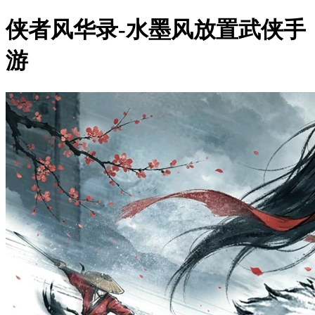
侠者风华录-水墨风放置武侠手
游