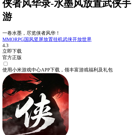
侠者风华录-水墨风放置武侠手
游
一卷水墨，尽览侠者风华！
MMORPG
国风
竖屏
放置挂机
武侠
开放世界
4.3
立即下载
官方正版
使用小米游戏中心APP
下载
，领丰富游戏
福利
及
礼包