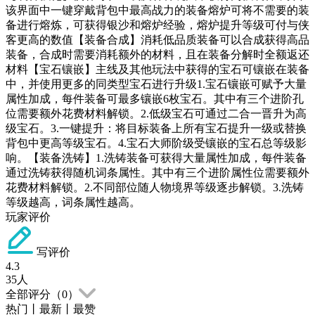
该界面中一键穿戴背包中最高战力的装备熔炉可将不需要的装
备进行熔炼，可获得银沙和熔炉经验，熔炉提升等级可付与侠
客更高的数值【装备合成】消耗低品质装备可以合成获得高品
装备，合成时需要消耗额外的材料，且在装备分解时全额返还
材料【宝石镶嵌】主线及其他玩法中获得的宝石可镶嵌在装备
中，并使用更多的同类型宝石进行升级1.宝石镶嵌可赋予大量
属性加成，每件装备可最多镶嵌6枚宝石。其中有三个进阶孔
位需要额外花费材料解锁。2.低级宝石可通过二合一晋升为高
级宝石。3.一键提升：将目标装备上所有宝石提升一级或替换
背包中更高等级宝石。4.宝石大师阶级受镶嵌的宝石总等级影
响。【装备洗铸】1.洗铸装备可获得大量属性加成，每件装备
通过洗铸获得随机词条属性。其中有三个进阶属性位需要额外
花费材料解锁。2.不同部位随人物境界等级逐步解锁。3.洗铸
等级越高，词条属性越高。
玩家评价
写评价
4.3
35
人
全部评分（
0
）
热门
丨
最新
丨
最赞