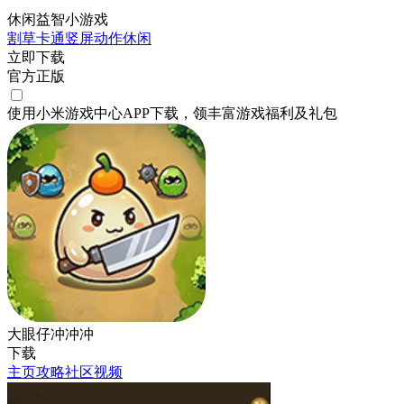
休闲益智小游戏
割草
卡通
竖屏
动作
休闲
立即下载
官方正版
使用小米游戏中心APP
下载
，领丰富游戏
福利
及
礼包
大眼仔冲冲冲
下载
主页
攻略
社区
视频