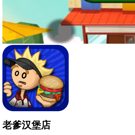
老爹汉堡店