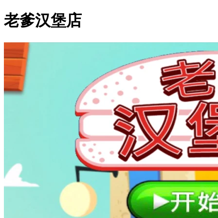
老爹汉堡店