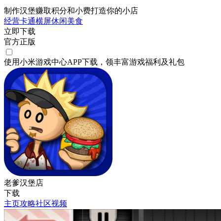
制作汉堡赚取积分和小费打造你的小店
经营
卡通
横屏
休闲
美食
立即下载
官方正版
使用小米游戏中心APP
下载
，领丰富游戏
福利
及
礼包
老爹汉堡店
下载
主页
攻略
社区
视频