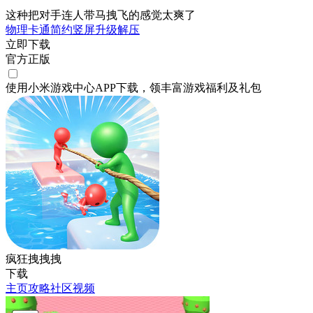
这种把对手连人带马拽飞的感觉太爽了
物理
卡通
简约
竖屏
升级
解压
立即下载
官方正版
使用小米游戏中心APP
下载
，领丰富游戏
福利
及
礼包
疯狂拽拽拽
下载
主页
攻略
社区
视频