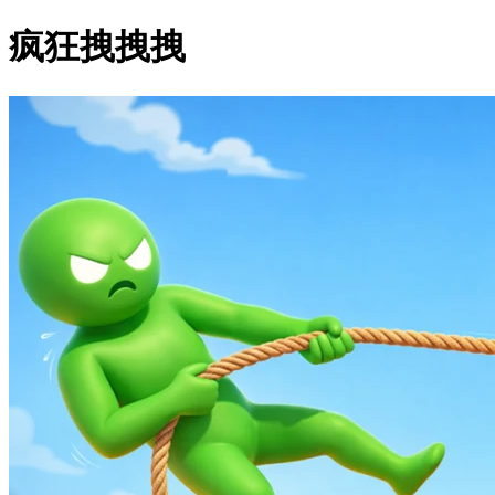
疯狂拽拽拽