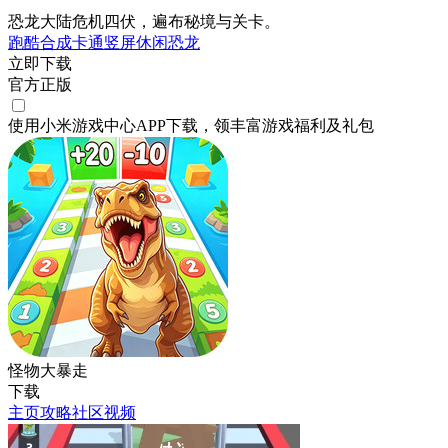
恐龙大陆危机四伏，遍布秘境与关卡。
跑酷
合成
卡通
竖屏
休闲
恐龙
立即下载
官方正版
使用小米游戏中心APP
下载
，领丰富游戏
福利
及
礼包
怪物大暴走
下载
主页
攻略
社区
视频