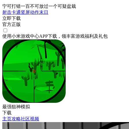
宁可打错一百不可放过一个可疑盆栽
射击
卡通
竖屏
动作
末日
立即下载
官方正版
使用小米游戏中心APP
下载
，领丰富游戏
福利
及
礼包
最强狙神模拟
下载
主页
攻略
社区
视频