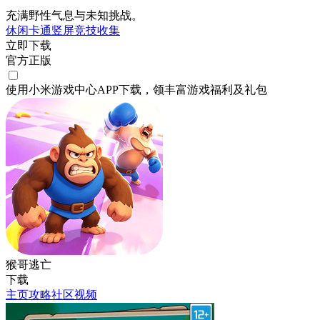
充满野性气息与未知挑战。
休闲
卡通
竖屏
竞技
收集
立即下载
官方正版
使用小米游戏中心APP
下载
，领丰富游戏
福利
及
礼包
猴哥逃亡
下载
主页
攻略
社区
视频