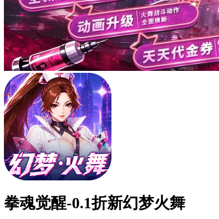
拳魂觉醒-0.1折新幻梦火舞