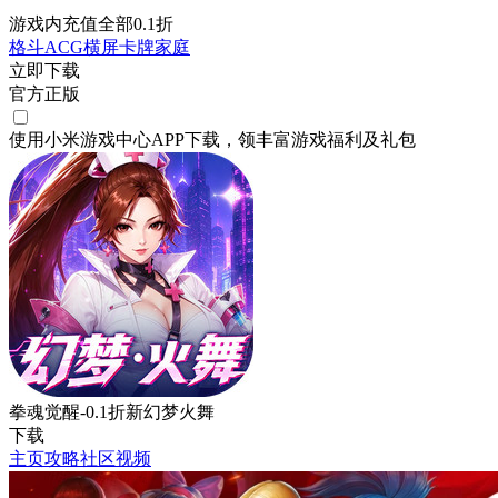
游戏内充值全部0.1折
格斗
ACG
横屏
卡牌
家庭
立即下载
官方正版
使用小米游戏中心APP
下载
，领丰富游戏
福利
及
礼包
拳魂觉醒-0.1折新幻梦火舞
下载
主页
攻略
社区
视频