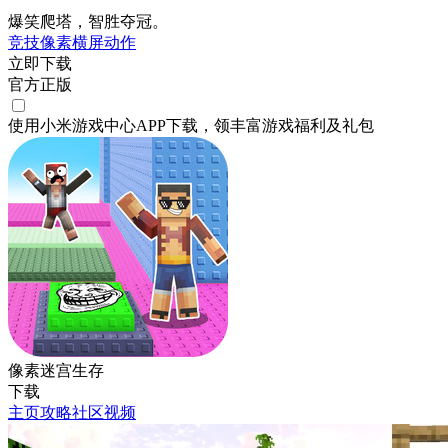
爆笑爬塔，智胜夺冠。
竞技
像素
横屏
动作
立即下载
官方正版
使用小米游戏中心APP
下载
，领丰富游戏
福利
及
礼包
像素迷宫生存
下载
主页
攻略
社区
视频