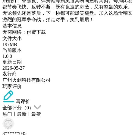
用拍打、香蕉皮、弹簧鞋等搞笑道具瞬间扭转局势。每局比赛
都节奏飞快、反转不断，既有竞速的刺激，又有整蛊的欢乐。
无论领先还是落后，下一秒都可能爆笑翻盘。加入这场滑稽又
激烈的冠军争夺战，拍走对手，笑到最后！
基本信息
无需网络；付费下载
文件大小
197MB
当前版本
1.0.0
更新日期
2026-05-27
发行商
广州火剑科技有限公司
玩家评价
写评价
全部评分（
0
）
热门
丨
最新
丨
最赞
3******035