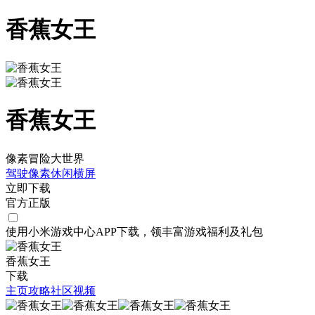
香蕉女王
香蕉女王
像素冒险大世界
驾驶
像素
休闲
横屏
立即下载
官方正版
使用小米游戏中心APP
下载
，领丰富游戏
福利
及
礼包
香蕉女王
下载
主页
攻略
社区
视频