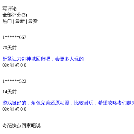
写评论
全部评分(3)
热门
|
最新
|
最赞
1******667
70天前
赶紧让刀剑神域回归吧，会更多人玩的
0次浏览
0
0
1******522
14天前
游戏挺好的，角色完美还原动漫，比较耐玩，希望攻略者们越
0次浏览
0
0
奇葩快点回家吧说