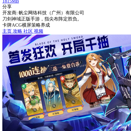
1815MB
分享
开发商: 帆尘网络科技（广州）有限公司
刀剑神域正版手游，指尖布阵定胜负。
卡牌
ACG
横屏
策略
养成
主页
攻略
社区
视频