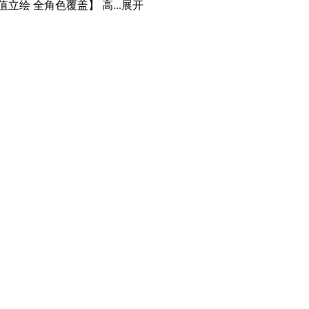
 全角色覆盖】 高...
展开