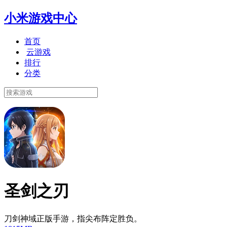
小米游戏中心
首页
云游戏
排行
分类
圣剑之刃
刀剑神域正版手游，指尖布阵定胜负。