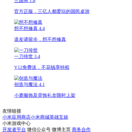
三国杀
1.8
官方正版，三亿人都爱玩的国民桌游
想不想修真
4.4
道友请留步，想不想修真
一刀传世
3.4
V12免费送，不花钱享特权
创造与魔法
4.1
小鹿服饰及背饰礼盒限时上架
友情链接
小米应用商店
小米商城
英雄互娱
小米游戏中心
开发者平台
微信公众号
微博主页
商务合作