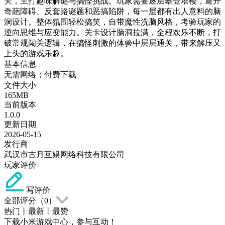
关，主打趣味解谜与搞怪挑战。玩家需要逐层攀登塔楼，避开
奇葩障碍、反套路谜题和恶搞陷阱，每一层都有出人意料的脑
洞设计。整体氛围轻松搞笑，自带魔性洗脑风格，考验玩家的
逆向思维与应变能力。关卡设计脑洞拉满，全程欢乐不断，打
破常规闯关逻辑，在搞怪刺激的体验中层层通关，带来解压又
上头的游戏乐趣。
基本信息
无需网络；付费下载
文件大小
165MB
当前版本
1.0.0
更新日期
2026-05-15
发行商
武汉市古月互娱网络科技有限公司
玩家评价
写评价
全部评分（
0
）
热门
丨
最新
丨
最赞
下载小米游戏中心，参与互动！