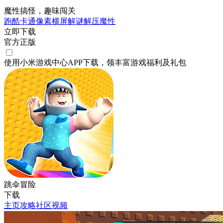
魔性搞怪，趣味闯关
跑酷
卡通
像素
横屏
解谜
解压
魔性
立即下载
官方正版
使用小米游戏中心APP
下载
，领丰富游戏
福利
及
礼包
跳伞冒险
下载
主页
攻略
社区
视频