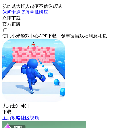
肌肉越大打人越疼不信你试试
休闲
卡通
竖屏
单机
解压
立即下载
官方正版
使用小米游戏中心APP
下载
，领丰富游戏
福利
及
礼包
大力士冲冲冲
下载
主页
攻略
社区
视频