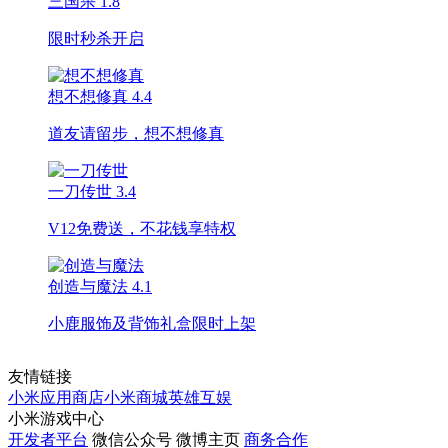
三国杀
1.8
限时秒杀开启
想不想修真
4.4
道友请留步，想不想修真
一刀传世
3.4
V12免费送，不花钱享特权
创造与魔法
4.1
小鹿服饰及背饰礼盒限时上架
友情链接
小米应用商店
小米商城
英雄互娱
小米游戏中心
开发者平台
微信公众号
微博主页
商务合作