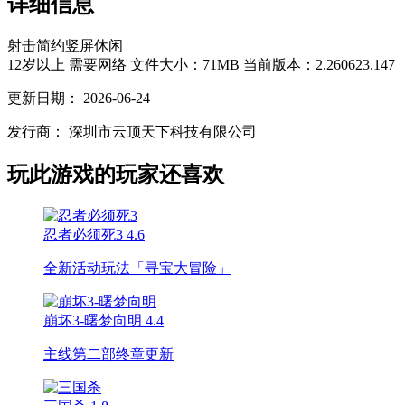
详细信息
射击
简约
竖屏
休闲
12岁以上
需要网络
文件大小：71MB
当前版本：2.260623.147
更新日期：
2026-06-24
发行商：
深圳市云顶天下科技有限公司
玩此游戏的玩家还喜欢
忍者必须死3
4.6
全新活动玩法「寻宝大冒险」
崩坏3-曙梦向明
4.4
主线第二部终章更新