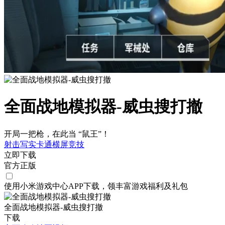
全面战地模拟器-威虫搜打撤
开局一把枪，在此当 “鼠王”！
射击
写实
卡通
横屏
竞技
立即下载
官方正版
使用小米游戏中心APP
下载
，领丰富游戏
福利
及
礼包
全面战地模拟器-威虫搜打撤
下载