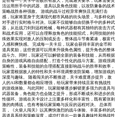
是在每一个关卡中击败所有敌人，完成通关要求，玩家需要灵
活运用所手中的武器、道具以及角色技能，以攻防兼备的战术
策略战胜各种强敌。 游戏的战斗过程异常爽快且充满打击
感，玩家将置身于充满现代都市风格的街头场景，与多样化的
对手进行实时格斗对决。玩家不仅能够自由切换手中的多种武
器，从近战刀剑到远程枪械，每种武器都有其独特的攻击方式
和战术应用，还可以合理释放角色的技能招式，利用技能的特
殊效果实现对敌人的压制或反击，整体战斗节奏紧凑，极富代
入感和爽快感。 完成每一关卡后，玩家会获得丰富的金币和
道具奖励，这些资源可以用来升级角色属性，提升角色的整体
战斗力。同时，玩家还可以解锁全新的装备和技能，从而根据
自身的游戏风格自由搭配，打造个性化的战斗方案。游戏强调
策略性，装备和技能的合理搭配直接影响战斗的胜率和效率，
玩家需根据敌人的特性和关卡环境调整攻防策略，增加游戏的
深度与趣味。 随着闯关的不断推进，关卡难度逐步提升，敌
人的AI和数量都会相应增强，给玩家带来持续且富有挑战性
的游戏体验。与此同时，玩家能够逐步解锁更多强力的道具与
武器装备，角色能力也会随之提升，形成不断成长和进步的良
性循环。游戏在关卡设计上注重多样化和丰富性，既有紧张刺
激的肉搏战，也有考验玩家策略与反应的远程对决。 总体而
言，《火柴人闯关》以其爽快激烈的战斗体验、丰富多样的武
器道具系统和策略深度，成功打造出一款兼具趣味性和挑战性