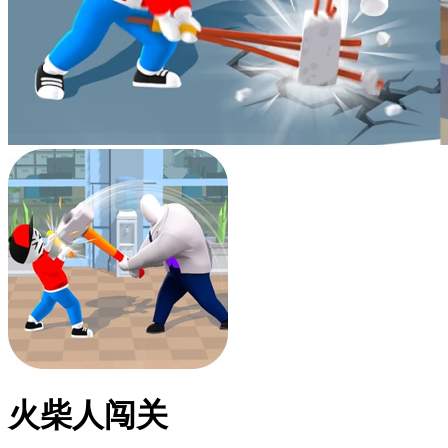
火柴人闯关