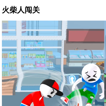
火柴人闯关