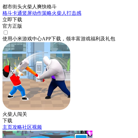
都市街头火柴人爽快格斗
格斗
卡通
竖屏
动作
策略
火柴人
打击感
立即下载
官方正版
使用小米游戏中心APP
下载
，领丰富游戏
福利
及
礼包
火柴人闯关
下载
主页
攻略
社区
视频