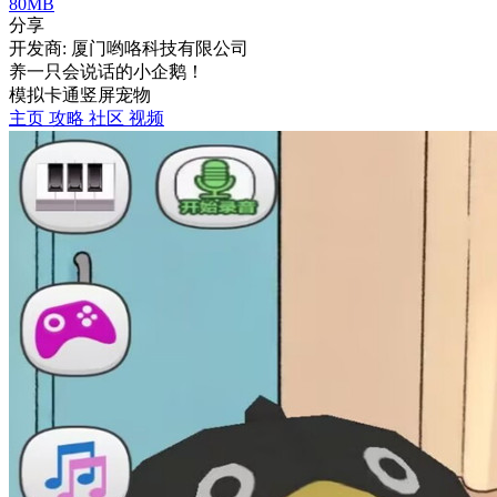
80MB
分享
开发商: 厦门哟咯科技有限公司
养一只会说话的小企鹅！
模拟
卡通
竖屏
宠物
主页
攻略
社区
视频