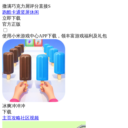
撒满巧克力屑评分直接S
跑酷
卡通
竖屏
休闲
立即下载
官方正版
使用小米游戏中心APP
下载
，领丰富游戏
福利
及
礼包
冰爽冲冲冲
下载
主页
攻略
社区
视频