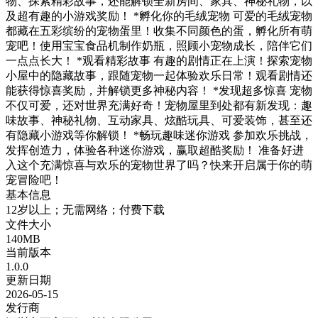
物、探索精彩故事，还能解锁全新房间、家具、神秘礼物，以
及超有趣的小游戏奖励！ *孵化你的毛绒宠物 可爱的毛绒宠物
都藏在五彩缤纷的宠物蛋里！收集不同颜色的蛋，孵化所有萌
宠吧！使用宝宝食品机制作奶瓶，照顾小宠物成长，陪伴它们
一点点长大！ *观看精彩故事 有趣的剧情正在上演！探索宠物
小屋中的隐藏故事，跟随宠物一起体验欢乐日常！观看剧情还
能获得惊喜奖励，并解锁更多神秘内容！ *发现超多惊喜 宠物
不仅可爱，还对世界充满好奇！宠物屋里到处都有新发现：趣
味故事、神秘礼物、互动家具、炫酷玩具、可爱装饰，甚至还
有隐藏小游戏等你解锁！ *畅玩趣味迷你游戏 参加欢乐挑战，
发挥创造力，体验各种迷你游戏，赢取超酷奖励！ 准备好进
入这个充满惊喜与欢乐的宠物世界了吗？快来开启属于你的萌
宠冒险吧！
基本信息
12岁以上；无需网络；付费下载
文件大小
140MB
当前版本
1.0.0
更新日期
2026-05-15
发行商