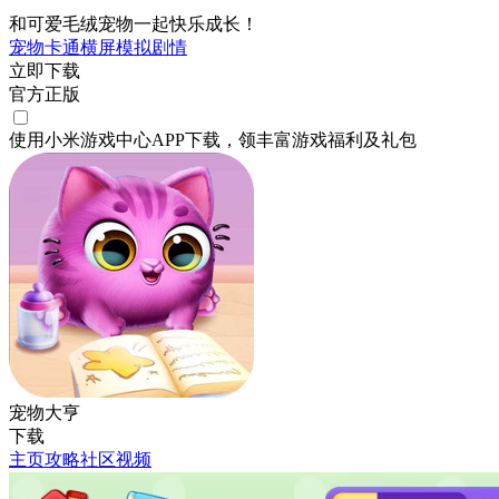
和可爱毛绒宠物一起快乐成长！
宠物
卡通
横屏
模拟
剧情
立即下载
官方正版
使用小米游戏中心APP
下载
，领丰富游戏
福利
及
礼包
宠物大亨
下载
主页
攻略
社区
视频