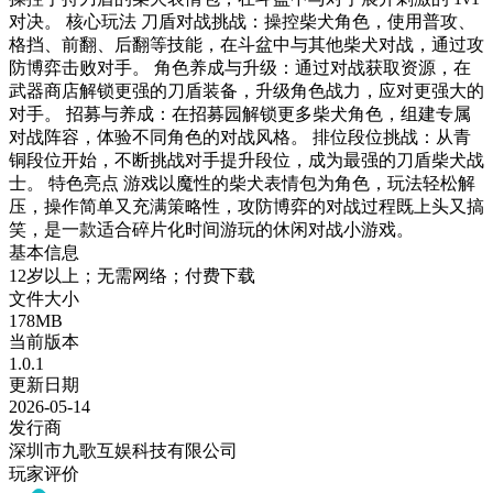
对决。 核心玩法 刀盾对战挑战：操控柴犬角色，使用普攻、
格挡、前翻、后翻等技能，在斗盆中与其他柴犬对战，通过攻
防博弈击败对手。 角色养成与升级：通过对战获取资源，在
武器商店解锁更强的刀盾装备，升级角色战力，应对更强大的
对手。 招募与养成：在招募园解锁更多柴犬角色，组建专属
对战阵容，体验不同角色的对战风格。 排位段位挑战：从青
铜段位开始，不断挑战对手提升段位，成为最强的刀盾柴犬战
士。 特色亮点 游戏以魔性的柴犬表情包为角色，玩法轻松解
压，操作简单又充满策略性，攻防博弈的对战过程既上头又搞
笑，是一款适合碎片化时间游玩的休闲对战小游戏。
基本信息
12岁以上；无需网络；付费下载
文件大小
178MB
当前版本
1.0.1
更新日期
2026-05-14
发行商
深圳市九歌互娱科技有限公司
玩家评价