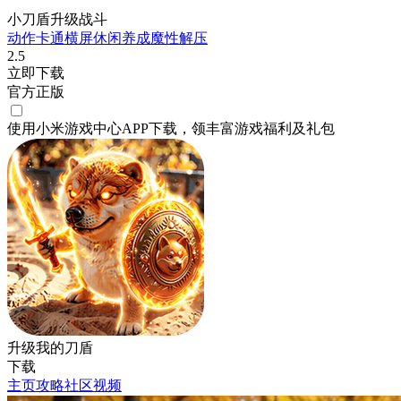
小刀盾升级战斗
动作
卡通
横屏
休闲
养成
魔性
解压
2.5
立即下载
官方正版
使用小米游戏中心APP
下载
，领丰富游戏
福利
及
礼包
升级我的刀盾
下载
主页
攻略
社区
视频