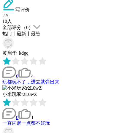
写评价
2.5
10
人
全部评分（
0
）
热门
丨
最新
丨
最赞
黄启华_kdgq
0
4
玩都玩不了，进去就弹出来
小米玩家r2L0wZ
0
1
一直闪退一点都不好玩