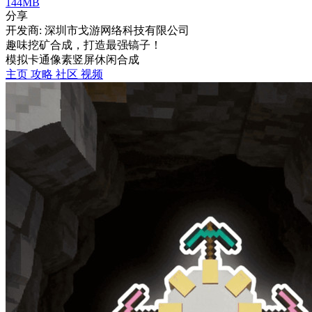
144MB
分享
开发商: 深圳市戈游网络科技有限公司
趣味挖矿合成，打造最强镐子！
模拟
卡通
像素
竖屏
休闲
合成
主页
攻略
社区
视频