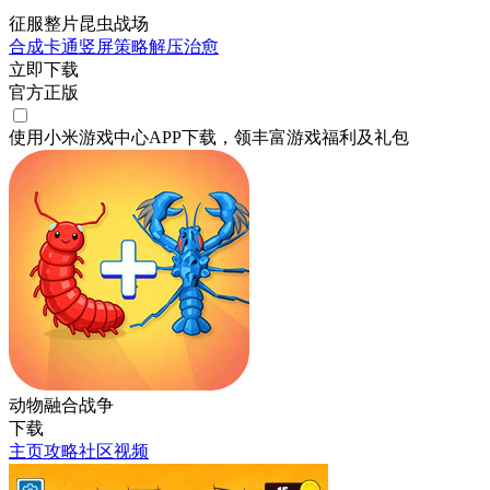
征服整片昆虫战场
合成
卡通
竖屏
策略
解压
治愈
立即下载
官方正版
使用小米游戏中心APP
下载
，领丰富游戏
福利
及
礼包
动物融合战争
下载
主页
攻略
社区
视频