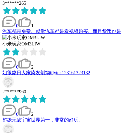
3******265
0
1
汽车都是免费。感觉汽车都是看视频购买。而且货币也是
小米玩家OM3LIW
0
2
姐很覅日人家染发剂覅iflytek123161323132
2******960
0
2
超级无敌宇宙世界第一，非常的好玩。