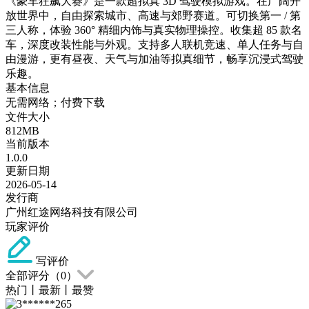
《豪车狂飙大赛》是一款超拟真 3D 驾驶模拟游戏。在广阔开
放世界中，自由探索城市、高速与郊野赛道。可切换第一 / 第
三人称，体验 360° 精细内饰与真实物理操控。收集超 85 款名
车，深度改装性能与外观。支持多人联机竞速、单人任务与自
由漫游，更有昼夜、天气与加油等拟真细节，畅享沉浸式驾驶
乐趣。
基本信息
无需网络；付费下载
文件大小
812MB
当前版本
1.0.0
更新日期
2026-05-14
发行商
广州红途网络科技有限公司
玩家评价
写评价
全部评分（
0
）
热门
丨
最新
丨
最赞