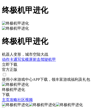
终极机甲进化
终极机甲进化
机器人变形，城市空陆大战
动作
卡通
写实
横屏
射击
驾驶
机甲
立即下载
官方正版
使用小米游戏中心APP
下载
，领丰富游戏
福利
及
礼包
终极机甲进化
下载
主页
攻略
社区
视频