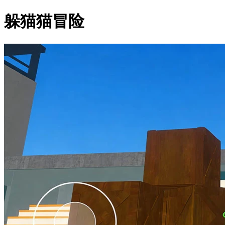
躲猫猫冒险