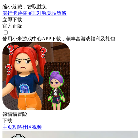
缩小躲藏，智取胜负
潜行
卡通
横屏
非对称竞技
策略
立即下载
官方正版
使用小米游戏中心APP
下载
，领丰富游戏
福利
及
礼包
躲猫猫冒险
下载
主页
攻略
社区
视频