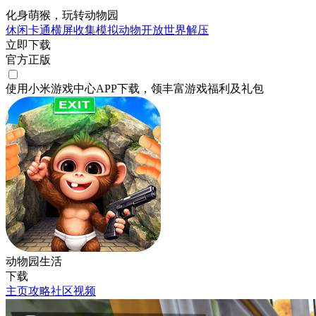
化身萌猴，玩转动物园
休闲
卡通
横屏
收集
模拟
动物
开放世界
解压
立即下载
官方正版
使用小米游戏中心APP
下载
，领丰富游戏
福利
及
礼包
动物园生活
下载
主页
攻略
社区
视频