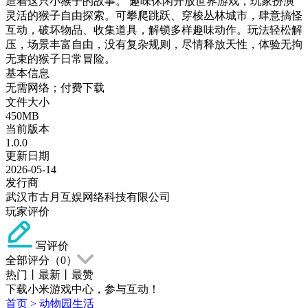
造着这只小猴子的故事。 趣味休闲开放世界游戏，玩家扮演
灵活的猴子自由探索。可攀爬跳跃、穿梭丛林城市，肆意搞怪
互动，破坏物品、收集道具，解锁多样趣味动作。玩法轻松解
压，场景丰富自由，没有复杂规则，尽情释放天性，体验无拘
无束的猴子日常冒险。
基本信息
无需网络；付费下载
文件大小
450MB
当前版本
1.0.0
更新日期
2026-05-14
发行商
武汉市古月互娱网络科技有限公司
玩家评价
写评价
全部评分（
0
）
热门
丨
最新
丨
最赞
下载小米游戏中心，参与互动！
首页
>
动物园生活