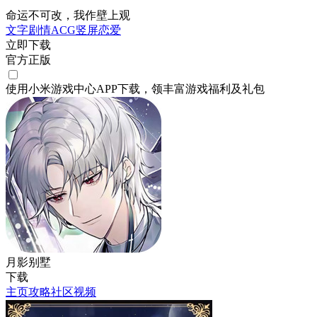
命运不可改，我作壁上观
文字剧情
ACG
竖屏
恋爱
立即下载
官方正版
使用小米游戏中心APP
下载
，领丰富游戏
福利
及
礼包
月影别墅
下载
主页
攻略
社区
视频