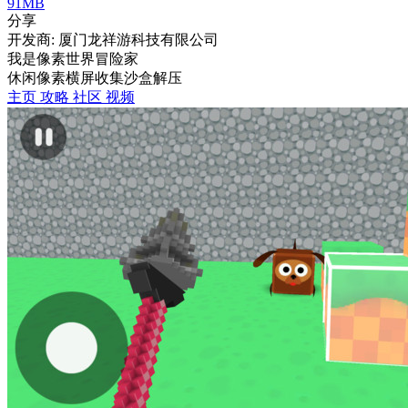
91MB
分享
开发商: 厦门龙祥游科技有限公司
我是像素世界冒险家
休闲
像素
横屏
收集
沙盒
解压
主页
攻略
社区
视频