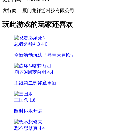
发行商：
厦门龙祥游科技有限公司
玩此游戏的玩家还喜欢
忍者必须死3
4.6
全新活动玩法「寻宝大冒险」
崩坏3-曙梦向明
4.4
主线第二部终章更新
三国杀
1.8
限时秒杀开启
想不想修真
4.4