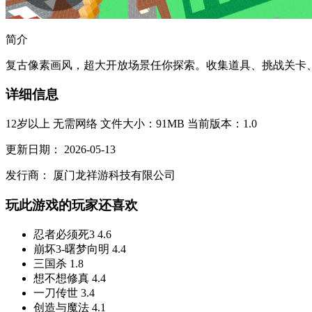
简介
复古像素画风，超大开放场景任你探索。收集道具、挑战关卡、
详细信息
12岁以上
无需网络
文件大小：91MB
当前版本：1.0
更新日期：
2026-05-13
发行商：
厦门龙祥游科技有限公司
玩此游戏的玩家还喜欢
忍者必须死3
4.6
崩坏3-曙梦向明
4.4
三国杀
1.8
想不想修真
4.4
一刀传世
3.4
创造与魔法
4.1