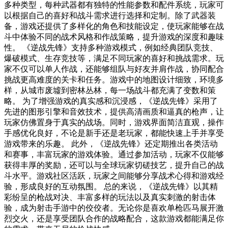
多种类型，每种武器都有独特的性能参数和配件系统，玩家可
以根据自己的喜好和战斗需求进行选择和定制。除了武器装
备，游戏还提供了多样化的角色和技能设定，使玩家能够在战
斗中体验不同的战术风格和作战策略，提升游戏的深度和趣味
性。 《逆战先锋》支持多种游戏模式，例如经典团队竞技、
爆破模式、生存竞技等，满足不同玩家的喜好和挑战需求。玩
家不仅可以单人作战，还能够组队与好友并肩作战，协同配合
挑战更高难度的关卡和任务。游戏中的地图设计细致，环境多
样，从城市废墟到密林丛林，每一场战斗都充满了变数和策
略。 为了增强游戏的真实感和沉浸感，《逆战先锋》采用了
先进的图形引擎和音效技术，提供高清画质和逼真的枪声，让
玩家仿佛置身于真实的战场。同时，游戏界面简洁直观，操作
手感优化良好，不论是新手还是老玩家，都能快速上手并享受
游戏带来的乐趣。 此外，《逆战先锋》还定期推出各类活动
和赛事，丰富玩家的游戏体验。通过参加活动，玩家不仅能够
获得丰厚的奖励，还可以与全球玩家切磋技艺，提升自己的战
斗水平。游戏社区活跃，玩家之间能够分享战术心得和游戏经
验，形成良好的互动氛围。 总的来说，《逆战先锋》以其精
彩纷呈的枪战对决、丰富多样的玩法以及真实刺激的射击体
验，成为射击手游中的佼佼者。无论你是喜欢单枪匹马展开激
烈交火，还是享受团队合作的战略配合，这款游戏都能满足你