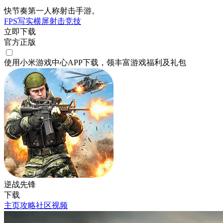
快节奏第一人称射击手游。
FPS
写实
横屏
射击
竞技
立即下载
官方正版
使用小米游戏中心APP
下载
，领丰富游戏
福利
及
礼包
逆战先锋
下载
主页
攻略
社区
视频