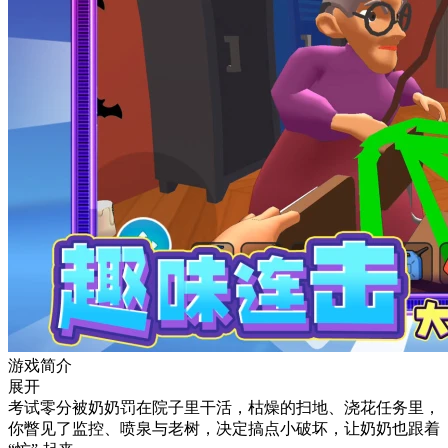
游戏简介
展开
考试零分被奶奶罚在院子里干活，枯燥的扫地、浇花任务里，
你瞥见了监控、喷泉与老树，决定搞点小破坏，让奶奶也跟着