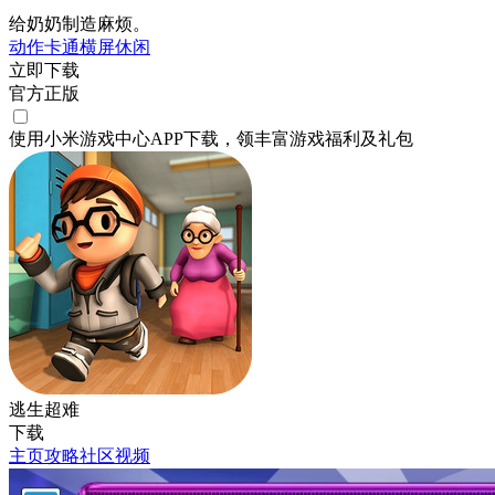
给奶奶制造麻烦。
动作
卡通
横屏
休闲
立即下载
官方正版
使用小米游戏中心APP
下载
，领丰富游戏
福利
及
礼包
逃生超难
下载
主页
攻略
社区
视频