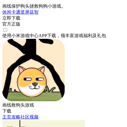
画线保护狗头拯救狗狗小游戏。
休闲
卡通
竖屏
益智
立即下载
官方正版
使用小米游戏中心APP
下载
，领丰富游戏
福利
及
礼包
画线救狗头游戏
下载
主页
攻略
社区
视频