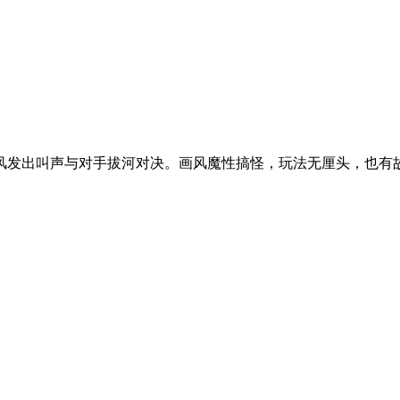
克风发出叫声与对手拔河对决。画风魔性搞怪，玩法无厘头，也有故