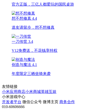
官方正版，三亿人都爱玩的国民桌游
想不想修真
4.4
道友请留步，想不想修真
一刀传世
3.4
V12免费送，不花钱享特权
创造与魔法
4.1
年度限定三栖坐骑来袭
友情链接
小米应用商店
小米商城
英雄互娱
小米游戏中心
开发者平台
微信公众号
微博主页
商务合作
010-60606666