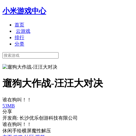
小米游戏中心
首页
云游戏
排行
分类
遛狗大作战-汪汪大对决
谁在狗叫！！
53MB
分享
开发商: 长沙优乐创游科技有限公司
谁在狗叫！！
休闲
手绘
横屏
魔性
解压