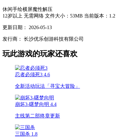
休闲
手绘
横屏
魔性
解压
12岁以上
无需网络
文件大小：53MB
当前版本：1.2
更新日期：
2026-05-13
发行商：
长沙优乐创游科技有限公司
玩此游戏的玩家还喜欢
忍者必须死3
4.6
全新活动玩法「寻宝大冒险」
崩坏3-曙梦向明
4.4
主线第二部终章更新
三国杀
1.8