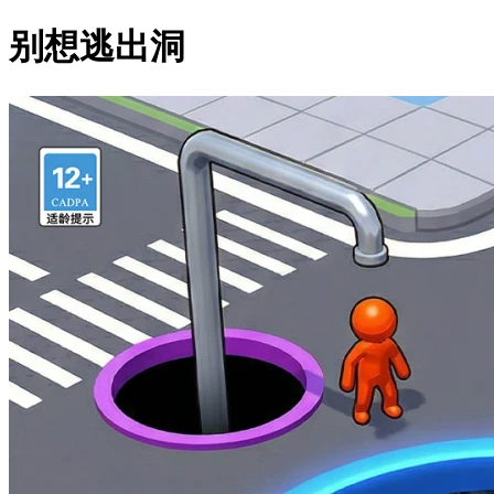
别想逃出洞