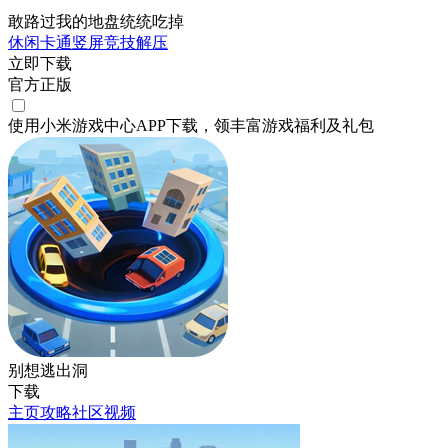
敢路过我的地盘统统吃掉
休闲
卡通
竖屏
竞技
解压
立即下载
官方正版
使用小米游戏中心APP
下载
，领丰富游戏
福利
及
礼包
别想逃出洞
下载
主页
攻略
社区
视频